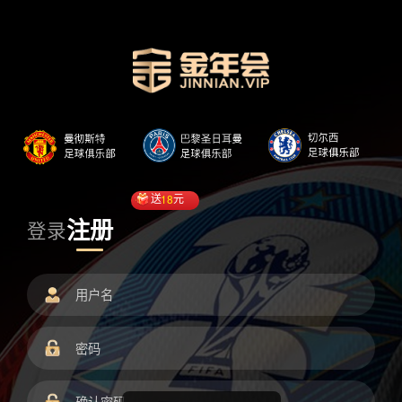
送
18
元
注册
登录