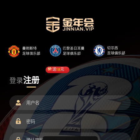
送
18
元
注册
登录