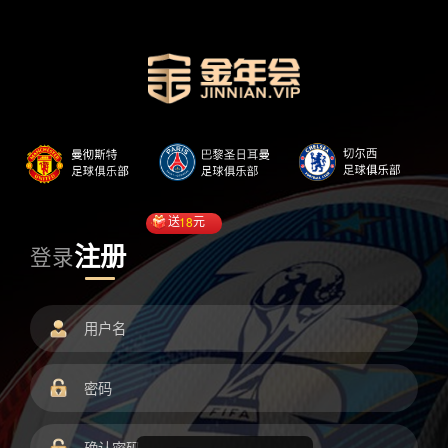
送
18
元
注册
登录