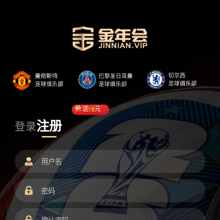
送
18
元
注册
登录