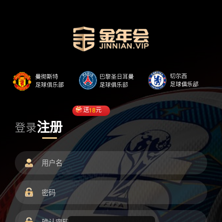
送
18
元
注册
登录