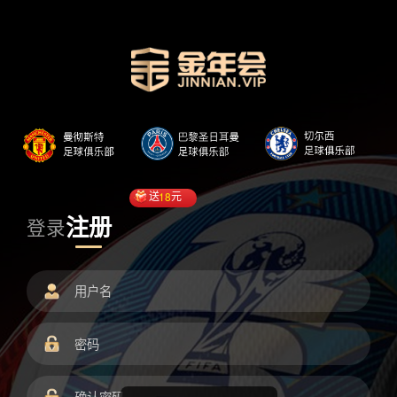
送
18
元
注册
登录